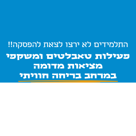
התלמידים לא ירצו לצאת להפסקה!!
פעילות טאבלטים ומשקפי
מציאות מדומה
במרחב בריחה חוויתי
ועכשיו לפעילות
מרץ-אפריל בלבד -
2 סבבים נוספים [=200
תלמידים] עלינו!!!